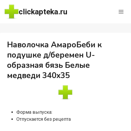
Перейти
clickapteka.ru
к
содержимому
Наволочка АмароБеби к
подушке д/беремен U-
образная бязь Белые
медведи 340х35
Форма выпуска:
Отпускается без рецепта