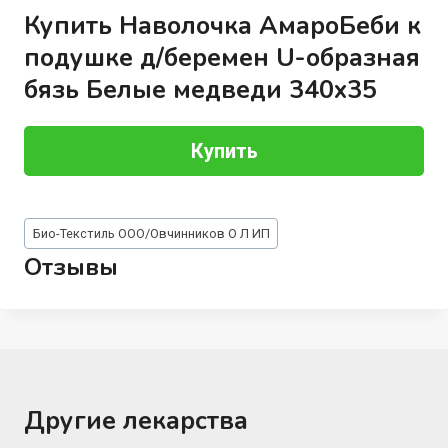
Купить Наволочка АмароБеби к
подушке д/беремен U-образная
бязь Белые медведи 340х35
Купить
Метки
Био-Текстиль ООО/Овчинников О Л ИП
записи:
Отзывы
Другие лекарства