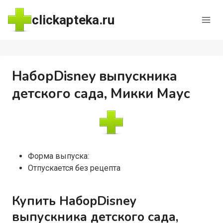
Перейти
clickapteka.ru
к
содержимому
НаборDisney выпускника
детского сада, Микки Маус
Форма выпуска:
Отпускается без рецепта
Купить НаборDisney
выпускника детского сада,