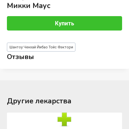
Микки Маус
Купить
Метки
Шантоу Ченхай Йибао Тойс Фэктори
записи:
Отзывы
Другие лекарства