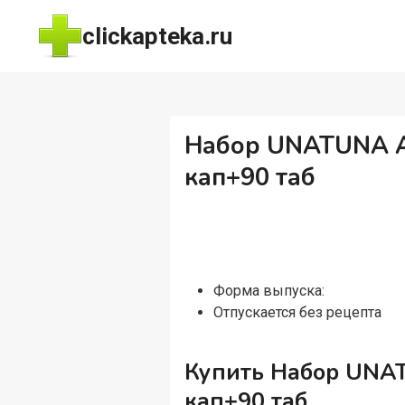
Перейти
clickapteka.ru
к
содержимому
Набор UNATUNA А
кап+90 таб
Форма выпуска:
Отпускается без рецепта
Купить Набор UNA
кап+90 таб