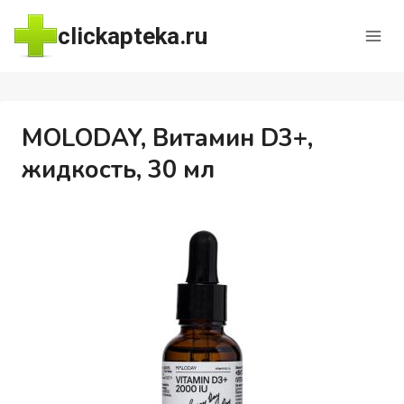
Перейти
clickapteka.ru
к
содержимому
MOLODAY, Витамин D3+,
жидкость, 30 мл