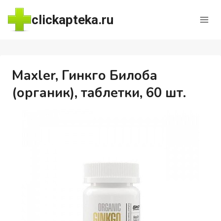
Перейти
clickapteka.ru
к
содержимому
Maxler, Гинкго Билоба
(органик), таблетки, 60 шт.