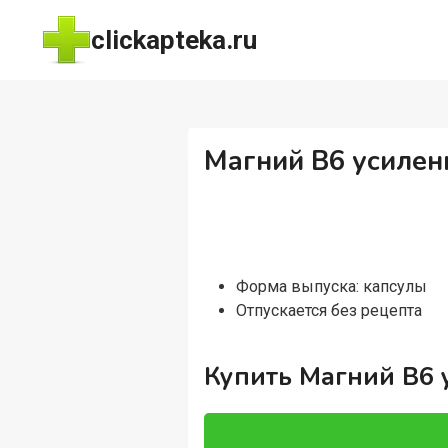
Перейти
clickapteka.ru
к
содержимому
Магний B6 усилен
Форма выпуска: капсулы
Отпускается без рецепта
Купить Магний B6 