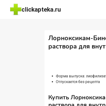
Перейти
clickapteka.ru
к
содержимому
Лорноксикам-Бине
раствора для вну
Форма выпуска: лиофилиза
Отпускается без рецепта
Купить Лорноксика
раствора для внут