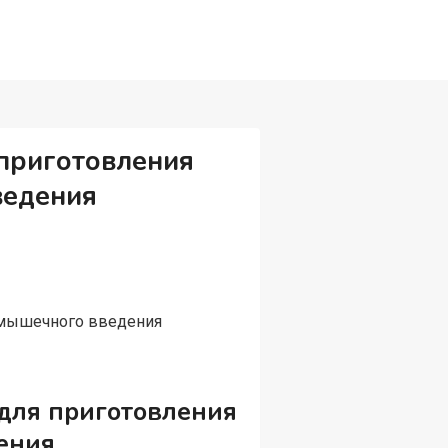
 приготовления
ведения
римышечного введения
 для приготовления
ения