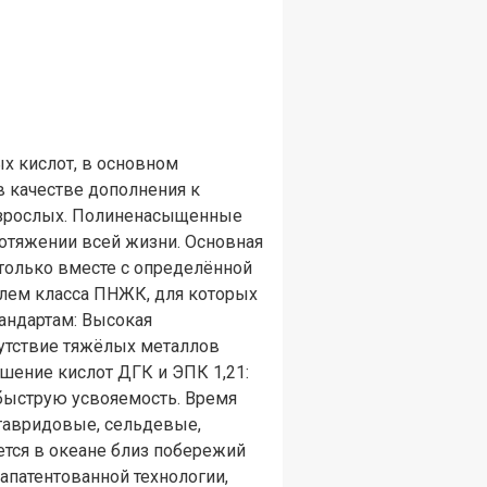
ых кислот, в основном
 качестве дополнения к
 взрослых. Полиненасыщенные
отяжении всей жизни. Основная
только вместе с определённой
лем класса ПНЖК, для которых
тандартам: Высокая
сутствие тяжёлых металлов
шение кислот ДГК и ЭПК 1,21:
 быструю усвояемость. Время
ставридовые, сельдевые,
тся в океане близ побережий
 запатентованной технологии,