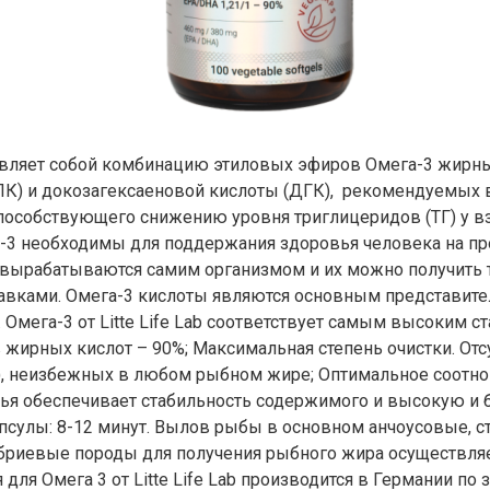
дставляет собой комбинацию этиловых эфиров Омега-3 жирн
ПК) и докозагексаеновой кислоты (ДГК), рекомендуемых в
 способствующего снижению уровня триглицеридов (ТГ) у
3 необходимы для поддержания здоровья человека на пр
е вырабатываются самим организмом и их можно получить 
авками. Омега-3 кислоты являются основным представите
Омега-3 от Litte Life Lab соответствует самым высоким с
жирных кислот – 90%; Максимальная степень очистки. От
), неизбежных в любом рыбном жире; Оптимальное соотно
ырья обеспечивает стабильность содержимого и высокую и
апсулы: 8-12 минут. Вылов рыбы в основном анчоусовые, 
риевые породы для получения рыбного жира осуществляе
 для Омега 3 от Litte Life Lab производится в Германии по