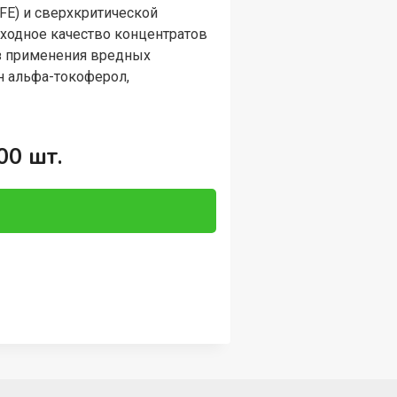
FE) и сверхкритической
сходное качество концентратов
ез применения вредных
ен альфа-токоферол,
00 шт.