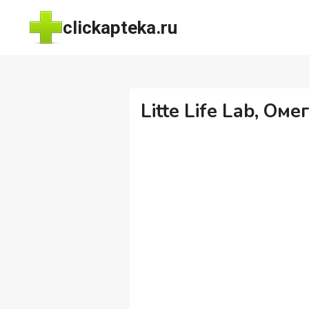
Перейти
clickapteka.ru
к
содержимому
Litte Life Lab, Ом