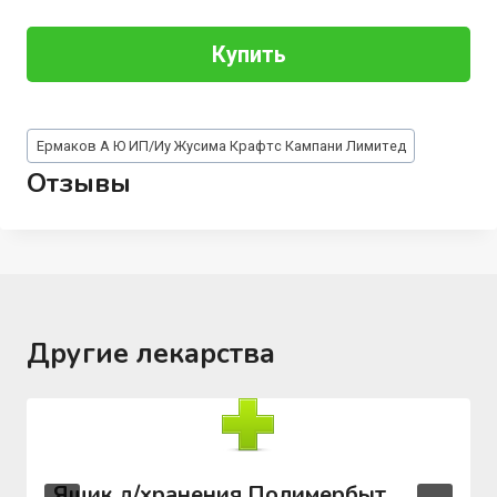
Купить
Метки
Ермаков А Ю ИП/Иу Жусима Крафтс Кампани Лимитед
записи:
Отзывы
Другие лекарства
Ящик д/хранения Полимербыт