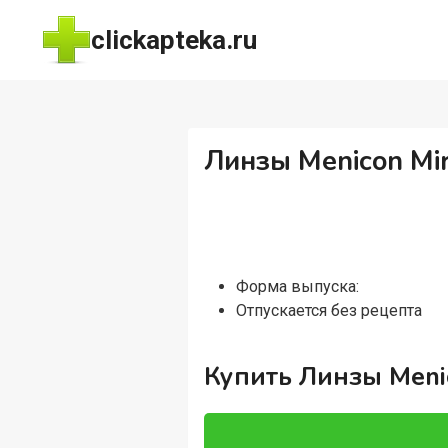
Перейти
clickapteka.ru
к
содержимому
Линзы Menicon Mir
Форма выпуска:
Отпускается без рецепта
Купить Линзы Menic