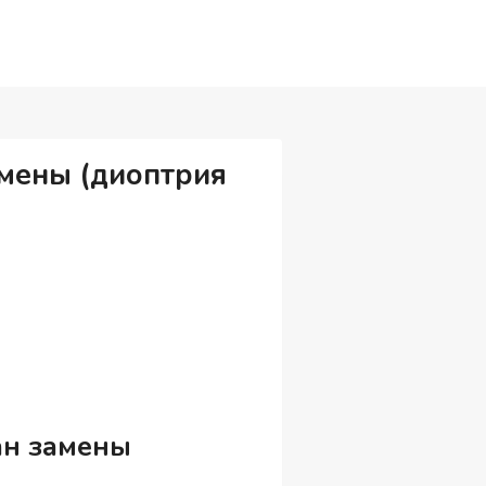
амены (диоптрия
лан замены