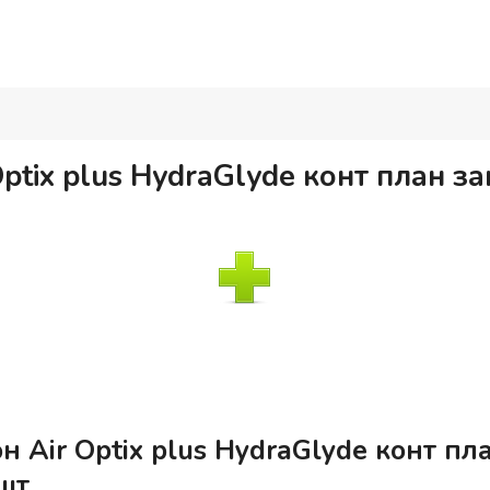
ptix plus HydraGlyde конт план з
 Air Optix plus HydraGlyde конт п
 шт