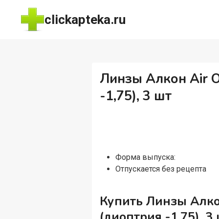
Перейти
clickapteka.ru
к
содержимому
Линзы Алкон Air O
-1,75), 3 шт
Форма выпуска:
Отпускается без рецепта
Купить Линзы Алкон
(диоптрия -1,75), 3