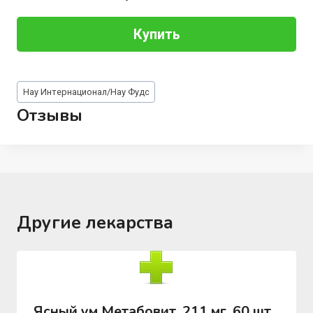
Купить
Метки
Нау Интернационал/Нау Фудс
записи:
Отзывы
Другие лекарства
Ясный ум Метабовит, 211 мг, 60 шт,