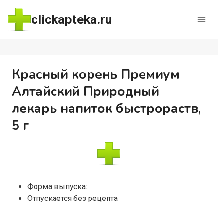
Перейти
clickapteka.ru
к
содержимому
Красный корень Премиум
Алтайский Природный
лекарь напиток быстрораств,
5 г
Форма выпуска:
Отпускается без рецепта