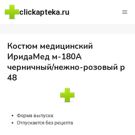
Перейти
clickapteka.ru
к
содержимому
Костюм медицинский
ИридаМед м-180А
черничный/нежно-розовый р
48
Форма выпуска:
Отпускается без рецепта