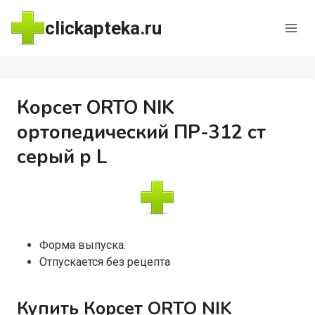
Перейти
clickapteka.ru
к
содержимому
Корсет ORTO NIK
ортопедический ПР-312 ст
серый р L
Форма выпуска:
Отпускается без рецепта
Купить Корсет ORTO NIK