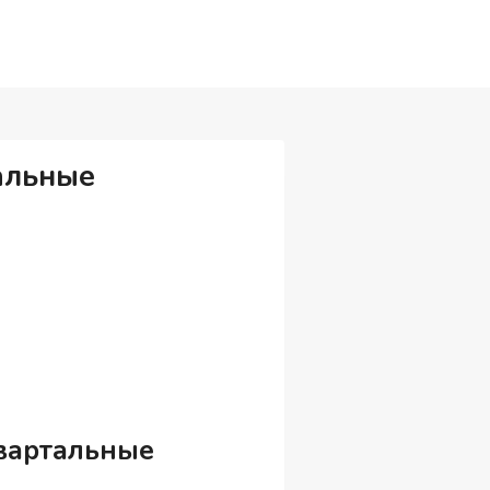
тальные
квартальные