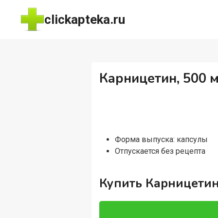
Перейти
clickapteka.ru
к
содержимому
Карницетин, 500 м
Форма выпуска: капсулы
Отпускается без рецепта
Купить Карницетин,