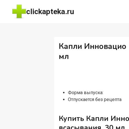
Перейти
clickapteka.ru
к
содержимому
Капли Инновацио 
мл
Форма выпуска:
Отпускается без рецепта
Купить Капли Инно
всасывания, 30 мл