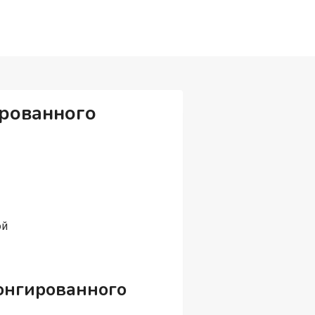
ированного
ой
лонгированного