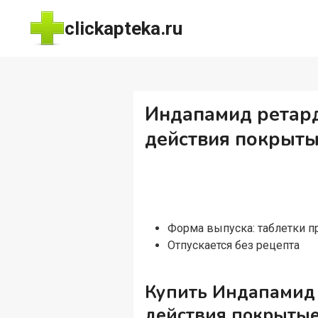
Перейти
clickapteka.ru
к
содержимому
Индапамид ретард 
действия покрыты
Форма выпуска: таблетки 
Отпускается без рецепта
Купить Индапамид р
действия покрытые