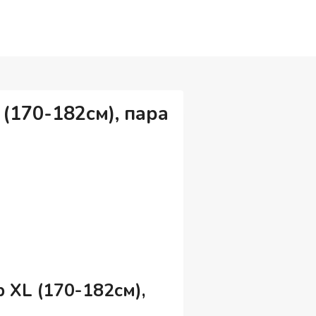
 (170-182см), пара
 XL (170-182см),