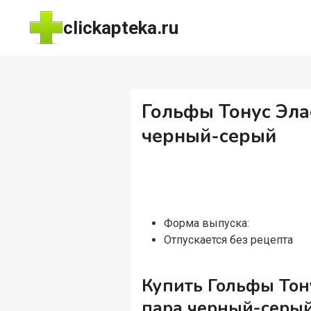
Перейти
clickapteka.ru
к
содержимому
Гольфы Тонус Элас
черный-серый
Форма выпуска:
Отпускается без рецепта
Купить Гольфы Тону
пара черный-серы