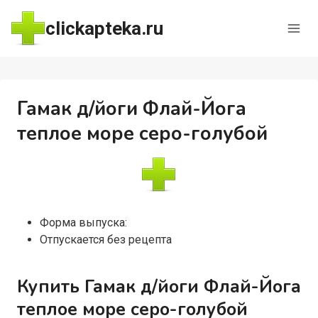
Перейти
clickapteka.ru
к
содержимому
Гамак д/йоги Флай-Йога
теплое море серо-голубой
Форма выпуска:
Отпускается без рецепта
Купить Гамак д/йоги Флай-Йога
теплое море серо-голубой