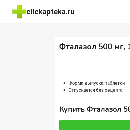
Перейти
clickapteka.ru
к
содержимому
Фталазол 500 мг, 
Форма выпуска: таблетки
Отпускается без рецепта
Купить Фталазол 50