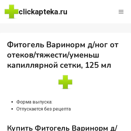
Перейти
clickapteka.ru
к
содержимому
Фитогель Варинорм д/ног от
отеков/тяжести/уменьш
капиллярной сетки, 125 мл
Форма выпуска:
Отпускается без рецепта
Купить Фитогель Варинорм д/