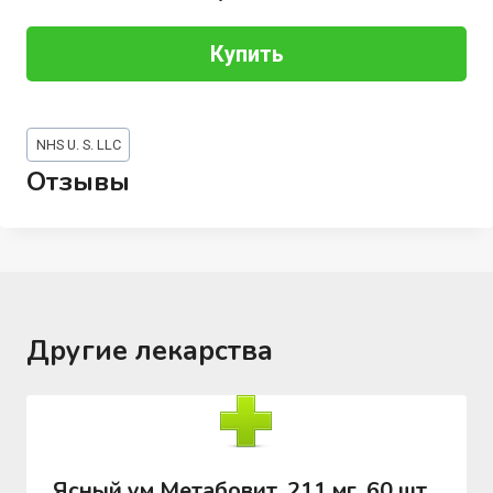
Купить
Метки
NHS U. S. LLC
записи:
Отзывы
Другие лекарства
Ясный ум Метабовит, 211 мг, 60 шт,