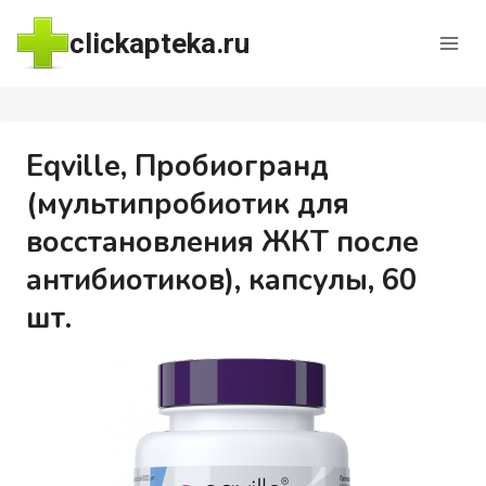
Перейти
clickapteka.ru
к
содержимому
Eqville, Пробиогранд
(мультипробиотик для
восстановления ЖКТ после
антибиотиков), капсулы, 60
шт.