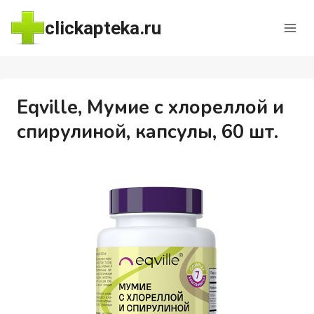
Перейти
clickapteka.ru
к
содержимому
Eqville, Мумие с хлореллой и
спирулиной, капсулы, 60 шт.