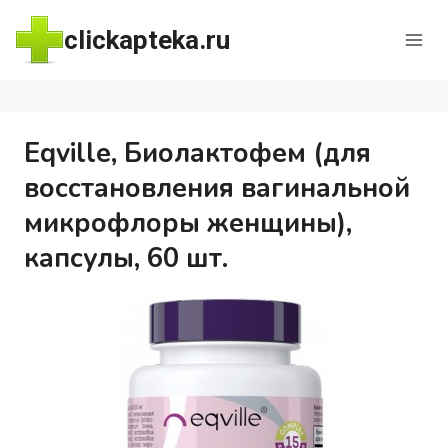
Перейти
clickapteka.ru
к
содержимому
Eqville, Биолактофем (для
восстановления вагинальной
микрофлоры женщины),
капсулы, 60 шт.