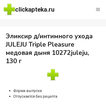
Перейти
clickapteka.ru
к
содержимому
Эликсир д/интимного ухода
JULEJU Triple Pleasure
медовая дыня 10272juleju,
130 г
Форма выпуска:
Отпускается без рецепта