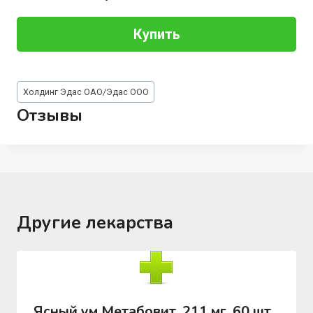
Купить
Метки
Холдинг Эдас ОАО/Эдас ООО
записи:
Отзывы
Другие лекарства
Ясный ум Метабовит, 211 мг, 60 шт,