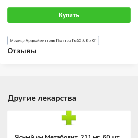
Купить
Метки
Медице Арцнаймиттель Пюттер ГмбХ & Ко КГ
записи:
Отзывы
Другие лекарства
Ясный ум Метабовит, 211 мг, 60 шт,