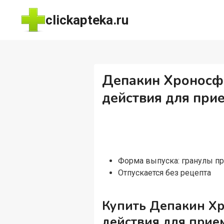
Перейти
clickapteka.ru
к
содержимому
Депакин Хроносфе
действия для при
Форма выпуска: гранулы пр
Отпускается без рецепта
Купить Депакин Хр
действия для прие