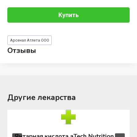
Купить
Метки
Арсенал Атлета ООО
записи:
Отзывы
Другие лекарства
Янтарная кислота aTech Nutrition,