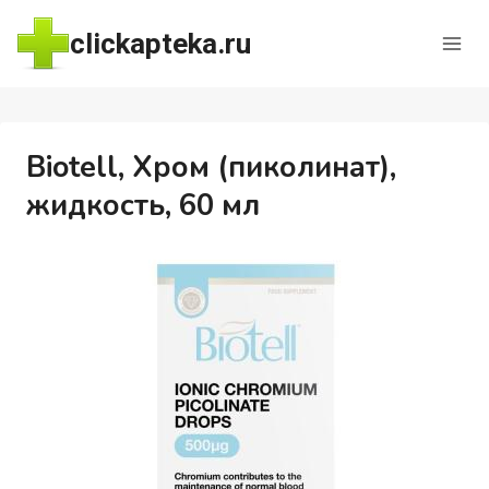
Перейти
clickapteka.ru
к
содержимому
Biotell, Хром (пиколинат),
жидкость, 60 мл