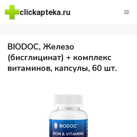
Перейти
clickapteka.ru
к
содержимому
BIODOC, Железо
(бисглицинат) + комплекс
витаминов, капсулы, 60 шт.