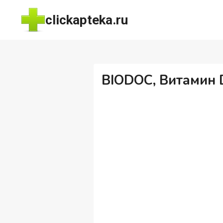
Перейти
clickapteka.ru
к
содержимому
BIODOC, Витамин D