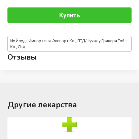
Купить
Метки
Иу Йоуда Импорт энд Экспорт Ко., ЛТД/Чучжоу Гринери Тойс
записи:
Ко., Лтд
Отзывы
Другие лекарства