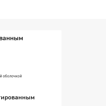
ованным
й оболочкой
нгированным