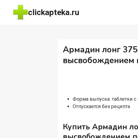
Перейти
clickapteka.ru
к
содержимому
Армадин лонг 375
высвобождением 
Форма выпуска: таблетки 
Отпускается без рецепта
Купить Армадин лон
высвобождением п