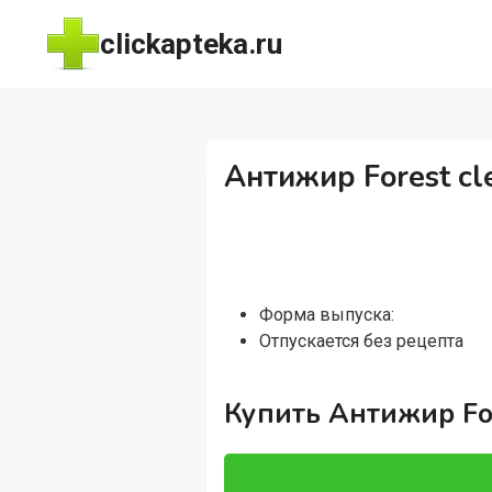
Перейти
clickapteka.ru
к
содержимому
Антижир Forest cl
Форма выпуска:
Отпускается без рецепта
Купить Антижир For