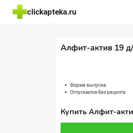
Перейти
clickapteka.ru
к
содержимому
Алфит-актив 19 д/
Форма выпуска:
Отпускается без рецепта
Купить Алфит-актив