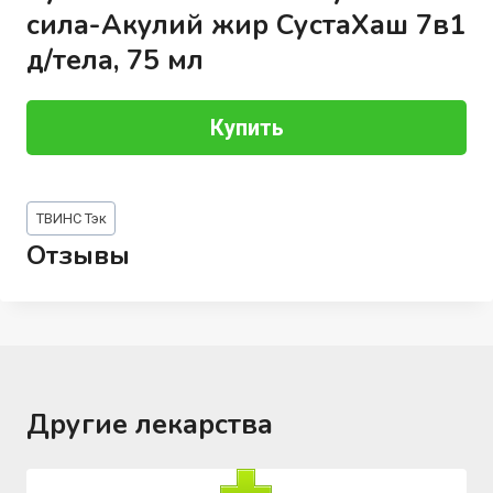
сила-Акулий жир СустаХаш 7в1
д/тела, 75 мл
Купить
Метки
ТВИНС Тэк
записи:
Отзывы
Другие лекарства